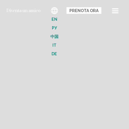
Diventa un amico
PRENOTA ORA
EN
РУ
中国
IT
DE